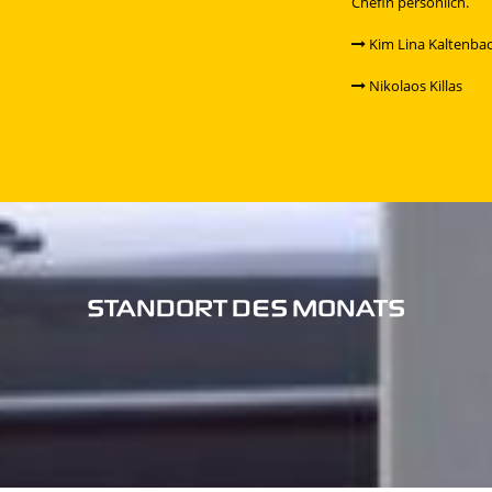
Chefin persönlich.
Kim Lina Kaltenba
Nikolaos Killas
STANDORT DES MONATS