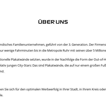
ÜBER UNS
ndisches Familienunternehmen, geführt von der 3. Generation. Der Firmensi
nur wenige Fahrminuten bis in die Metropole Ruhr mit seinen über 5 Millio
tionelle Plakatwände setzten, wurde in der Nachfolge die Form der Out-of
relativ jungen City-Stars: Das sind Plakatwände, die auf nur einem großen F
ind.
ssen Sie sich für den optimalen Werbeerfolg in Ihrer Stadt, in Ihrem Kreis o
le.