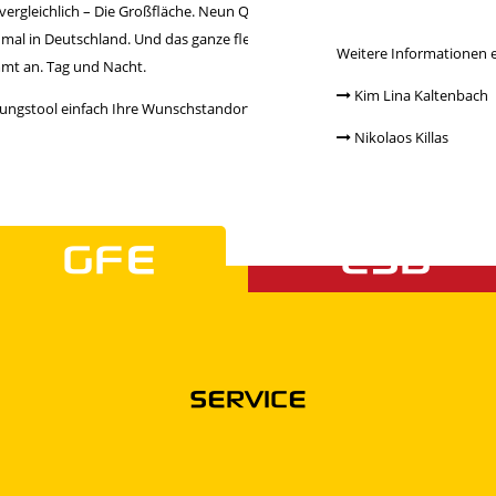
ergleichlich – Die Großfläche. Neun Quadratmeter bieten genug Fläche, um
mal in Deutschland. Und das ganze flexibel: belegt als Einzelstandort, selekt
Weitere Informationen e
mt an. Tag und Nacht.
Kim Lina Kaltenbach
ngstool einfach Ihre Wunschstandorte aus und buchen Sie gleich online.
Nikolaos Killas
GFE
CSB
SERVICE