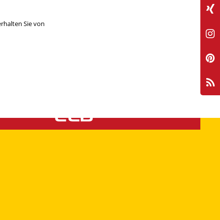
 nicht nur werblich, sondern auch
iert in Ihrer Nähe oder gestreut über ein
rhalten Sie von
CLB