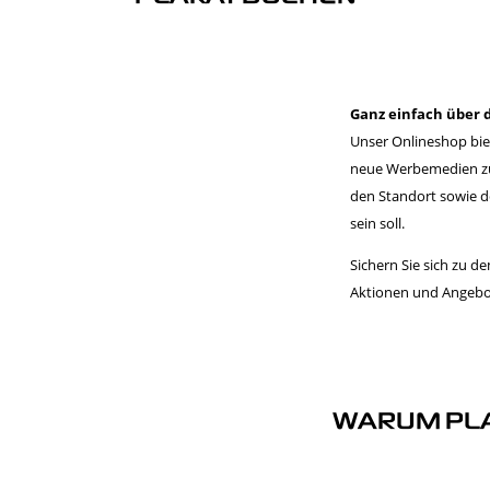
Ganz einfach über 
Unser Onlineshop bie
neue Werbemedien zu 
den Standort sowie d
sein soll.
Sichern Sie sich zu d
Aktionen und Angebot
Werbetafel, Plakatdr
Ort und Zeitraum au
WARUM PL
PLAKAT 
HIER GEHT ES ZUM