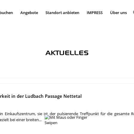
 buchen
Angebote
Standort anbieten
IMPRESS
Über uns
AKTUELLES
keit in der Ludbach Passage Nettetal
n Einkaufszentrum, sie ist der pulsierende Treffpunkt für die gesamte R
ielt bei einer breiten...