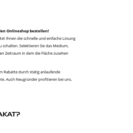
den Onlineshop bestellen!
tet Ihnen die schnelle und einfache Lösung
schalten. Selektieren Sie das Medium,
en Zeitraum in dem die Fläche zusehen
em Rabatte durch stätig anlaufende
e. Auch Neugründer profitieren bei uns.
uck, Werbegrafik
swählen
AKAT?
BUCHEN
 ONLINESHOP