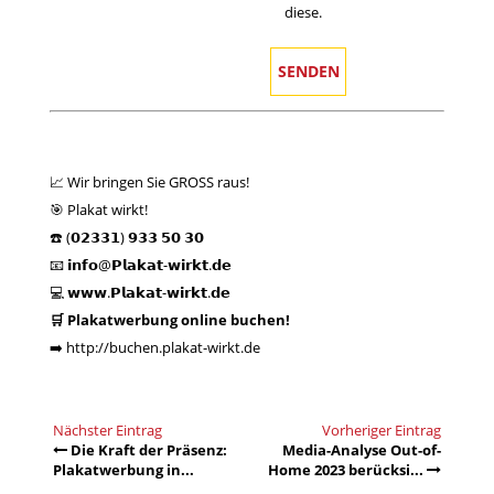
diese.
📈 Wir bringen Sie GROSS raus!
🎯 Plakat wirkt!
☎️ (𝟬𝟮𝟯𝟯𝟭) 𝟵𝟯𝟯 𝟱𝟬 𝟯𝟬
📧 𝗶𝗻𝗳𝗼@𝗣𝗹𝗮𝗸𝗮𝘁-𝘄𝗶𝗿𝗸𝘁.𝗱𝗲
💻
𝘄𝘄𝘄.𝗣𝗹𝗮𝗸𝗮𝘁-𝘄𝗶𝗿𝗸𝘁.𝗱𝗲
🛒 Plakatwerbung online buchen!
➡️
http://buchen.plakat-wirkt.de
Nächster Eintrag
Vorheriger Eintrag
Die Kraft der Präsenz:
Media-Analyse Out-of-
Plakatwerbung in...
Home 2023 berücksi...