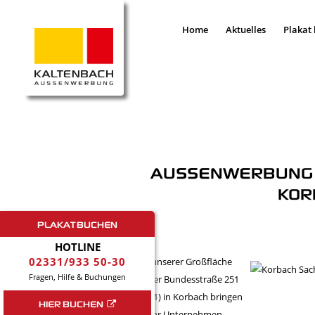
Home
Aktuelles
Plakat
AUSSENWERBUNG I
KOR
PLAKAT BUCHEN
HOTLINE
02331/933 50-30
Mit unserer Großfläche
Fragen, Hilfe & Buchungen
an der Bundesstraße 251
(B251) in Korbach bringen
HIER BUCHEN
Sie Ihr Unternehmen