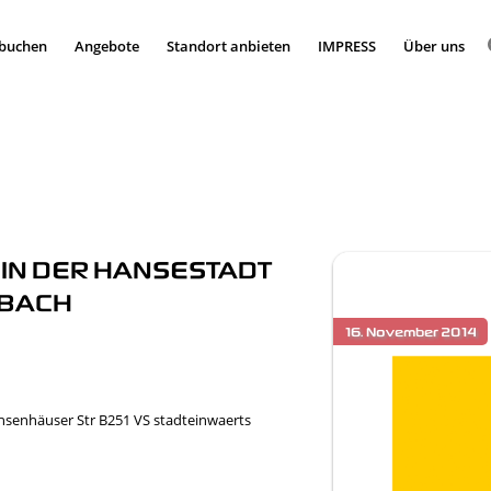
 buchen
Angebote
Standort anbieten
IMPRESS
Über uns
N DER HANSESTADT
BACH