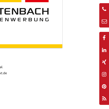
al.
kt.de