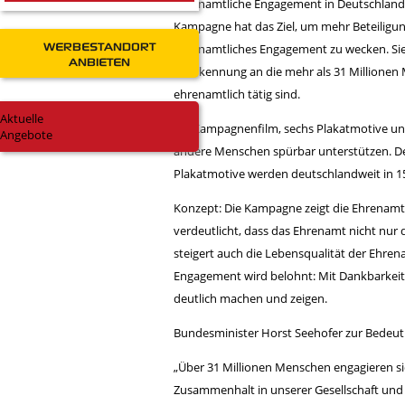
ehrenamtliche Engagement in Deutschland 
Kampagne hat das Ziel, um mehr Beteiligu
WERBESTANDORT
ehrenamtliches Engagement zu wecken. Sie 
ANBIETEN
Anerkennung an die mehr als 31 Millionen 
ehrenamtlich tätig sind.
Aktuelle
Ein Kampagnenfilm, sechs Plakatmotive und 
Angebote
andere Menschen spürbar unterstützen. De
Plakatmotive werden deutschlandweit in 15
Konzept: Die Kampagne zeigt die Ehrenamt
verdeutlicht, dass das Ehrenamt nicht nur 
steigert auch die Lebensqualität der Ehren
Engagement wird belohnt: Mit Dankbarkeit,
deutlich machen und zeigen.
Bundesminister Horst Seehofer zur Bedeu
„Über 31 Millionen Menschen engagieren sic
Zusammenhalt in unserer Gesellschaft und 