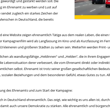
gewürdigt und gestärkt werden soll. Die
ng im Ehrenamt zu werben und Lust auf
sendet zugleich ein starkes Zeichen der
Menschen in Deutschland, die bereits
eine Website zeigen ehrenamtlich Tätige aus dem realen Leben, die einen fr
r Kampagnenfilm wird als Langfassung im Kino und als Kurzfassung im Fern
3 kleineren und größeren Städten zu sehen sein. Weiterhin werden Print- u
lichen als wandlungsfähige „Heldinnen“ und „Helden“, die in ihrem Engage
die Lebenssituation derer verbessert, die vom Ehrenamt direkt oder indirekt 
amtlichen selbst. Ehrenamt ist trotz seiner großen gesellschaftlichen Bedeut
 sozialen Beziehungen und dem besonderen Gefühl, etwas Gutes zu tun. Al
tung des Ehrenamts und zum Start der Kampagne:
h in Deutschland ehrenamtlich. Das zeigt, wie wichtig es uns allen ist, du
damit auch unsere Demokratie zu stärken. Alle ehrenamtlich und bürgerscha