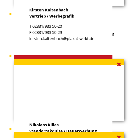
Kirsten Kaltenbach
Ihr Ansprechpartner
Gabriel Otto
Vertrieb / Werbegrafik
T 02331/933 50-20
F 02331/933 50-29
Sie haben ein Grundstück zu vermieten, an
kirsten.kaltenbach@plakat-wirkt.de
dem wir unsere Werbeflächen errichten
können?
Ihr Ansprechpartner
Nikolaos Killas
Nikolaos Killas
Ihr Ansprechpartner
Rainer Krick
Standortakquise / Dauerwerbung