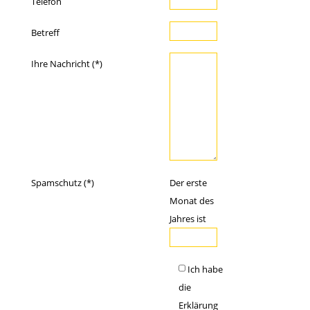
Telefon
Betreff
Ihre Nachricht (*)
Spamschutz (*)
Der erste
Monat des
Jahres ist
Ich habe
die
Erklärung