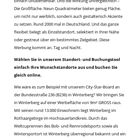
Einfach unübersehbar. Und die Wirkung unvergleichlich –
Die Großfläche. Neun Quadratmeter bieten genug Fläche,
um nicht nur werblich, sondern auch gestalterisch Akzente
zu setzen. Rund 2000 mal in Deutschland. Und das ganze
flexibel: belegt als Einzelstandort, selektiert in Ihrer Nähe
oder gestreut über ein bestimmtes Zielgebiet. Diese
Werbung kommt an. Tag und Nacht.
Wählen Sie in unserem
Standort- und Buchungstool
einfach Ihre Wunschstandorte aus und
buchen
Sie
gleich
online
.
Wie wäre es zum Beispiel mit unserem City-Star-Board an
der Bundesstraße 236 (B236) in Winterberg? Wir bringen Sie
in Winterberg auf einer Werbefläche von 9m² GROSS raus.
Mit seinen rund 13.000 Einwohnern liegt Winterberg im
Rothaargebirge im Hochsauerlandkreis. Durch das
Weltcuprennen des Bob- und Rennrodelsports sowie als
Wintersportort ist Winterberg überregional bekannt und ein