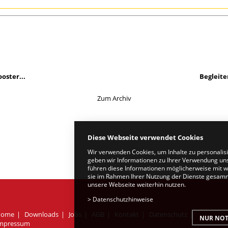
oster...
Begleite
Zum Archiv
Diese Webseite verwendet Cookies
Wir verwenden Cookies, um Inhalte zu personalis
geben wir Informationen zu Ihrer Verwendung uns
führen diese Informationen möglicherweise mit w
sie im Rahmen Ihrer Nutzung der Dienste gesamme
unsere Webseite weiterhin nutzen.
>
Datenschutzhinweise
Home
Downloads
Jobs
AGB
Kontakt
Datenschutz
NUR NOT
mpressum