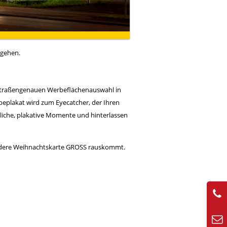
 gehen.
 straßengenauen Werbeflächenauswahl in
eplakat wird zum Eyecatcher, der Ihren
liche, plakative Momente und hinterlassen
sondere Weihnachtskarte GROSS rauskommt.