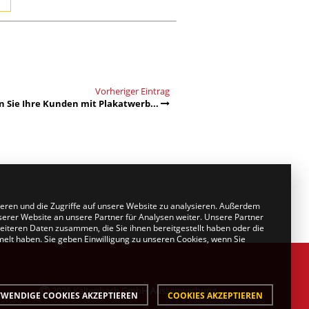
Vorheriger Eintrag
n Sie Ihre Kunden mit Plakatwerb...
ieren und die Zugriffe auf unsere Website zu analysieren. Außerdem
erer Website an unsere Partner für Analysen weiter. Unsere Partner
eiteren Daten zusammen, die Sie ihnen bereitgestellt haben oder die
lt haben. Sie geben Einwilligung zu unseren Cookies, wenn Sie
2026 Kaltenbach GmbH Aussenwerbung
WENDIGE COOKIES AKZEPTIEREN
COOKIES AKZEPTIEREN