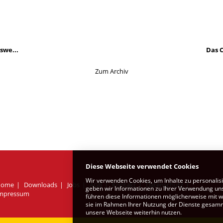
swe...
Das C
Zum Archiv
Diese Webseite verwendet Cookies
Wir verwenden Cookies, um Inhalte zu personalis
Home
Downloads
Jobs
AGB
Kontakt
Datenschutz
geben wir Informationen zu Ihrer Verwendung uns
mpressum
führen diese Informationen möglicherweise mit w
sie im Rahmen Ihrer Nutzung der Dienste gesamme
unsere Webseite weiterhin nutzen.