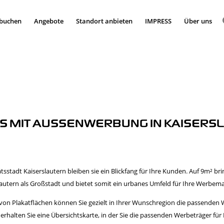
 buchen
Angebote
Standort anbieten
IMPRESS
Über uns
S MIT AUSSENWERBUNG IN KAISERS
sstadt Kaiserslautern bleiben sie ein Blickfang für Ihre Kunden. Auf 9m² bri
lautern als Großstadt und bietet somit ein urbanes Umfeld für Ihre Werb
on Plakatflächen können Sie gezielt in Ihrer Wunschregion die passenden 
 erhalten Sie eine Übersichtskarte, in der Sie die passenden Werbeträger 