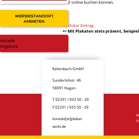
direkt online buchen können.
WERBESTANDORT
ANBIETEN
Nächster Eintrag
Mit Plakaten stets präsent, beispiel
Aktuelle
Angebote
Kaltenbach GmbH
Sunderlohstr. 46
58091 Hagen
T 02331 / 933 50 - 20
F 02331 / 933 50 - 29
kontakt[at]plakat-
I
wirkt.de