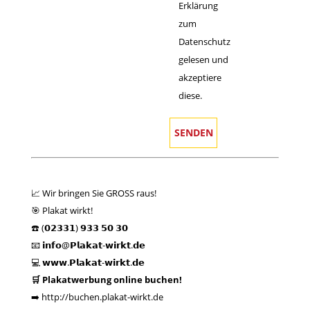
Erklärung
zum
Datenschutz
gelesen und
akzeptiere
diese.
📈 Wir bringen Sie GROSS raus!
🎯 Plakat wirkt!
☎️ (𝟬𝟮𝟯𝟯𝟭) 𝟵𝟯𝟯 𝟱𝟬 𝟯𝟬
📧 𝗶𝗻𝗳𝗼@𝗣𝗹𝗮𝗸𝗮𝘁-𝘄𝗶𝗿𝗸𝘁.𝗱𝗲
💻
𝘄𝘄𝘄.𝗣𝗹𝗮𝗸𝗮𝘁-𝘄𝗶𝗿𝗸𝘁.𝗱𝗲
🛒 Plakatwerbung online buchen!
➡️
http://buchen.plakat-wirkt.de