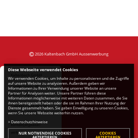
2026 Kaltenbach GmbH Aussenwerbung
Diese Webseite verwendet Cookies
Kaltenbach GmbH
Wir verwenden Cookies, um Inhalte zu personalisieren und die Zugriffe
auf unsere Website zu analysieren. Außerdem geben wir
Sunderlohstr. 46
Informationen zu Ihrer Verwendung unserer Website an unsere
Partner für Analysen weiter. Unsere Partner führen diese
58091 Hagen
Informationen möglicherweise mit weiteren Daten zusammen, die Sie
ihnen bereitgestellt haben oder die sie im Rahmen Ihrer Nutzung der
T 02331 / 933 50 - 20
Dienste gesammelt haben. Sie geben Einwilligung zu unseren Cookies,
wenn Sie unsere Webseite weiterhin nutzen.
F 02331 / 933 50 - 29
>
Datenschutzhinweise
kontakt[at]plakat-
wirkt.de
NUR NOTWENDIGE COOKIES
COOKIES
AKZEPTIEREN
AKZEPTIEREN