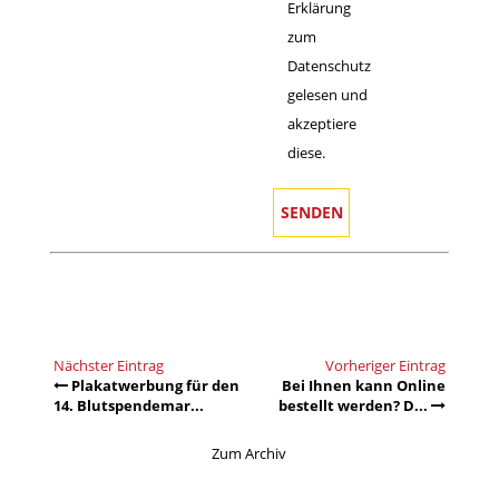
Erklärung
zum
Datenschutz
gelesen und
akzeptiere
diese.
Nächster Eintrag
Vorheriger Eintrag
Plakatwerbung für den
Bei Ihnen kann Online
14. Blutspendemar...
bestellt werden? D...
Zum Archiv