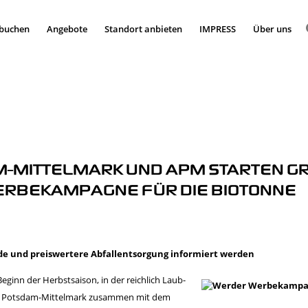
 buchen
Angebote
Standort anbieten
IMPRESS
Über uns
-MITTELMARK UND APM STARTEN GRO
BEKAMPAGNE FÜR DIE BIOTONNE
e und preiswertere Abfallentsorgung informiert werden
eginn der Herbstsaison, in der reichlich Laub-
eis Potsdam-Mittelmark zusammen mit dem