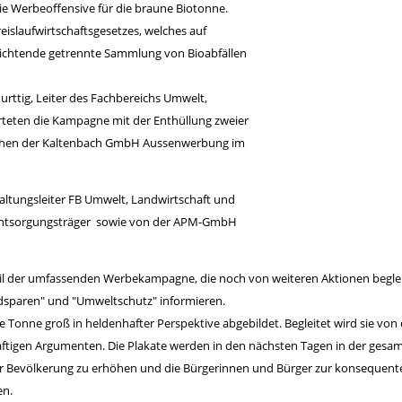
e Werbeoffensive für die braune Biotonne.
eislaufwirtschaftsgesetzes, welches auf
lichtende getrennte Sammlung von Bioabfällen
rttig, Leiter des Fachbereichs Umwelt,
rteten die Kampagne mit der Enthüllung zweier
lächen der Kaltenbach GmbH Aussenwerbung im
ltungsleiter FB Umwelt, Landwirtschaft und
r Entsorgungsträger sowie von der APM-GmbH
eil der umfassenden Werbekampagne, die noch von weiteren Aktionen begleit
ldsparen" und "Umweltschutz" informieren.
Tonne groß in heldenhafter Perspektive abgebildet. Begleitet wird sie von d
ftigen Argumenten. Die Plakate werden in den nächsten Tagen in der gesam
n der Bevölkerung zu erhöhen und die Bürgerinnen und Bürger zur konseque
en.