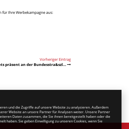
n für Ihre Werbekampagne aus:
Vorheriger Eintrag
ets präsent an der Bundesstra&szl...
ieren und die Zugriffe auf unsere Website zu analysieren. Außerdem
erer Website an unsere Partner für Analysen weiter. Unsere Partner
eiteren Daten zusammen, die Sie ihnen bereitgestellt haben oder die
lt haben. Sie geben Einwilligung zu unseren Cookies, wenn Sie