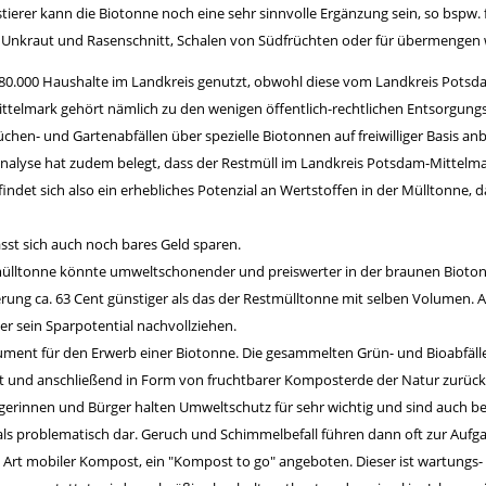
tierer kann die Biotonne noch eine sehr sinnvolle Ergänzung sein, so bspw. 
, Unkraut und Rasenschnitt, Schalen von Südfrüchten oder für übermengen w
er 80.000 Haushalte im Landkreis genutzt, obwohl diese vom Landkreis Pots
ttelmark gehört nämlich zu den wenigen öffentlich-rechtlichen Entsorgung
hen- und Gartenabfällen über spezielle Biotonnen auf freiwilliger Basis anb
nalyse hat zudem belegt, dass der Restmüll im Landkreis Potsdam-Mittelmar
ndet sich also ein erhebliches Potenzial an Wertstoffen in der Mülltonne,
ässt sich auch noch bares Geld sparen.
tmülltonne könnte umweltschonender und preiswerter in der braunen Bioto
eerung ca. 63 Cent günstiger als das der Restmülltonne mit selben Volumen.
er sein Sparpotential nachvollziehen.
ument für den Erwerb einer Biotonne. Die gesammelten Grün- und Bioabfäll
 und anschließend in Form von fruchtbarer Komposterde der Natur zurückg
rgerinnen und Bürger halten Umweltschutz für sehr wichtig und sind auch ber
als problematisch dar. Geruch und Schimmelbefall führen dann oft zur Aufg
 Art mobiler Kompost, ein "Kompost to go" angeboten. Dieser ist wartungs-