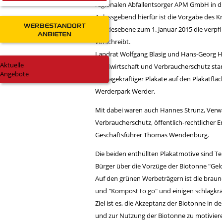
regionalen Abfallentsorger APM GmbH in di
Anlassgebend hierfür ist die Vorgabe des Kr
WERBESTANDORT
Bundesebene zum 1. Januar 2015 die verpf
ANBIETEN
vorschreibt.
Landrat Wolfgang Blasig und Hans-Georg Hu
Aktuelle
Landwirtschaft und Verbraucherschutz sta
Angebote
aussagekräftiger Plakate auf den Plakatf
Werderpark Werder
.
Mit dabei waren auch Hannes Strunz, Verwa
Verbraucherschutz, öffentlich-rechtliche
Geschäftsführer Thomas Wendenburg.
Die beiden enthüllten Plakatmotive sind T
Bürger über die Vorzüge der Biotonne "Ge
Auf den grünen Werbeträgern ist die braune 
und "Kompost to go" und einigen schlagkrä
Ziel ist es, die Akzeptanz der Biotonne i
und zur Nutzung der Biotonne zu motivier