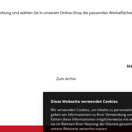
erbung und wählen Sie in unserem
Online-Shop
die passenden Werbefläche
St
Zum Archiv
Diese Webseite verwendet Cookies
Wir verwenden Cookies, um Inhalte zu personalis
geben wir Informationen zu Ihrer Verwendung uns
führen diese Informationen möglicherweise mit w
sie im Rahmen Ihrer Nutzung der Dienste gesamme
unsere Webseite weiterhin nutzen.