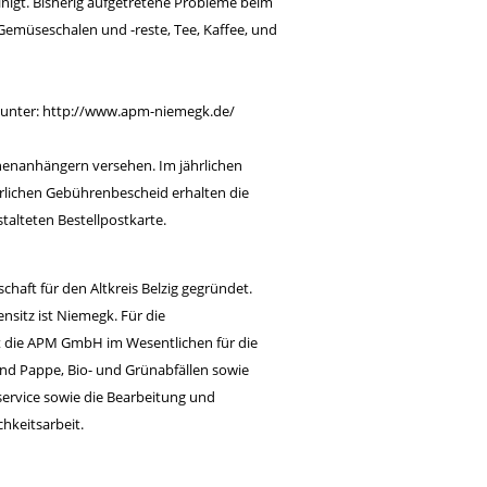
inigt. Bisherig aufgetretene Probleme beim
emüseschalen und -reste, Tee, Kaffee, und
 unter:
http://www.apm-niemegk.de/
nenanhängern versehen. Im jährlichen
rlichen Gebührenbescheid erhalten die
talteten Bestellpostkarte.
aft für den Altkreis Belzig gegründet.
sitz ist Niemegk. Für die
st die APM GmbH im Wesentlichen für die
und Pappe, Bio- und Grünabfällen sowie
ervice sowie die Bearbeitung und
hkeitsarbeit.