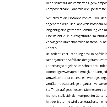
Denn selbst für die versierten Eigenkompos
kompostierbare Bioabfälle wie Speisereste
Aktuell wird die Biotonne von ca. 7.000 d
angeboten wird. Der Landkreis Potsdam-Mi
langjährig eine getrennte Sammlung von Küc
Eine im Jahr 2011 durchgeführte Hausmülla
vorwiegend Küchenabfällen besteht. Es befi
könnte.
Bei ordentlicher Trennung des Bio-Abfalls l
Der organische Abfall aus der grauen Res
Entleerungsentgelt ist im Schnitt pro Entl
Homepage
www.apm-niemegk.de
kann jed
Umweltschutz ist ebenso ein wichtiges Arg
Großkompostieranlage organisch verwertet
Stoffkreislauf geschlossen. Die meisten Bü
Manche stellt sich der Kompost im Garten 
Mit der Biotonne wird den Haushalten eine