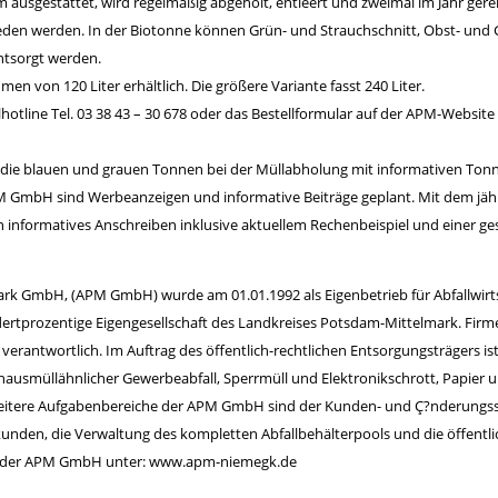
ausgestattet, wird regelmäßig abgeholt, entleert und zweimal im Jahr gere
en werden. In der Biotonne können Grün- und Strauchschnitt, Obst- und G
ntsorgt werden.
men von 120 Liter erhältlich. Die größere Variante fasst 240 Liter.
otline Tel. 03 38 43 – 30 678 oder das Bestellformular auf der APM-Website
t die blauen und grauen Tonnen bei der Müllabholung mit informativen Ton
PM GmbH sind Werbeanzeigen und informative Beiträge geplant. Mit dem jäh
 informatives Anschreiben inklusive aktuellem Rechenbeispiel und einer ges
rk GmbH, (APM GmbH) wurde am 01.01.1992 als Eigenbetrieb für Abfallwirtsch
ertprozentige Eigengesellschaft des Landkreises Potsdam-Mittelmark. Firmen
rantwortlich. Im Auftrag des öffentlich-rechtlichen Entsorgungsträgers i
ausmüllähnlicher Gewerbeabfall, Sperrmüll und Elektronikschrott, Papier 
 Weitere Aufgabenbereiche der APM GmbH sind der Kunden- und Ç?nderungss
nden, die Verwaltung des kompletten Abfallbehälterpools und die öffentlic
 der APM GmbH unter:
www.apm-niemegk.de