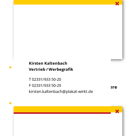
ko
wi
Kirsten Kaltenbach
Ihr Ansprechpartner
Gabriel Otto
Vertrieb / Werbegrafik
T 02331/933 50-20
F 02331/933 50-29
Sie haben ein Grundstück an dem wir unsere
kirsten.kaltenbach@plakat-wirkt.de
Werbeflächen errichten können?
Ihr Ansprechpartner
Nikolaos Killas