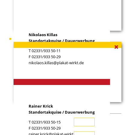
Nikolaos Killas
Ihr Ansprechpartner
Rainer Krick
Standortakquise / Dauerwerbung
T 02331/933 50-11
F 02331/933 50-29
nikolaos.killas@plakat-wirkt.de
Rainer Krick
Standortakquise / Dauerwerbung
T 02331/933 50-15
Ihr Name (*)
F 02331/933 50-29
rainer.krick@plakat-wirkt.de