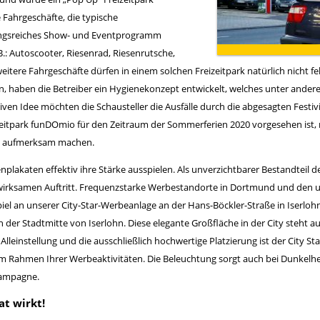
 Fahrgeschäfte, die typische
ungsreiches Show- und Eventprogramm
B.: Autoscooter, Riesenrad, Riesenrutsche,
eitere Fahrgeschäfte dürfen in einem solchen Freizeitpark natürlich nicht fe
aben die Betreiber ein Hygienekonzept entwickelt, welches unter anderem
ativen Idee möchten die Schausteller die Ausfälle durch die abgesagten Fes
zeitpark funDOmio für den Zeitraum der Sommerferien 2020 vorgesehen ist
rk aufmerksam machen.
plakaten effektiv ihre Stärke ausspielen. Als unverzichtbarer Bestandteil 
wirksamen Auftritt. Frequenzstarke Werbestandorte in Dortmund und de
piel an unserer City-Star-Werbeanlage an der Hans-Böckler-Straße in Iserloh
der Stadtmitte von Iserlohn. Diese elegante Großfläche in der City steht a
Alleinstellung und die ausschließlich hochwertige Platzierung ist der City 
 Rahmen Ihrer Werbeaktivitäten. Die Beleuchtung sorgt auch bei Dunkelhe
Kampagne.
at wirkt!