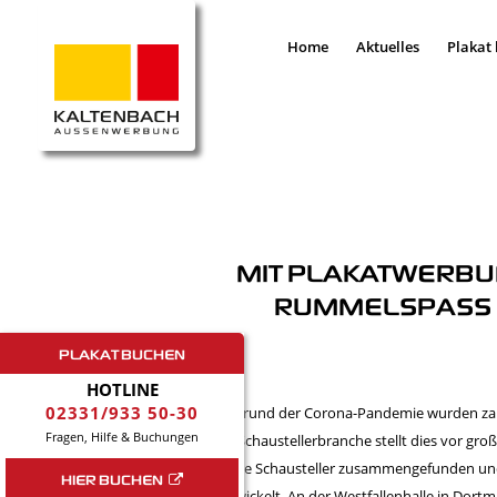
Home
Aktuelles
Plakat
MIT PLAKATWERBUN
RUMMELSPASS 
PLAKAT BUCHEN
HOTLINE
02331/933 50-30
Aufgrund der Corona-Pandemie wurden zahlr
Fragen, Hilfe & Buchungen
Die Schaustellerbranche stellt dies vor gr
einige Schausteller zusammengefunden und
HIER BUCHEN
entwickelt. An der Westfallenhalle in Dort