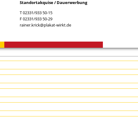
Standortakquise / Dauerwerbung
T 02331/933 50-15
F 02331/933 50-29
rainer.krick@plakat-wirkt.de