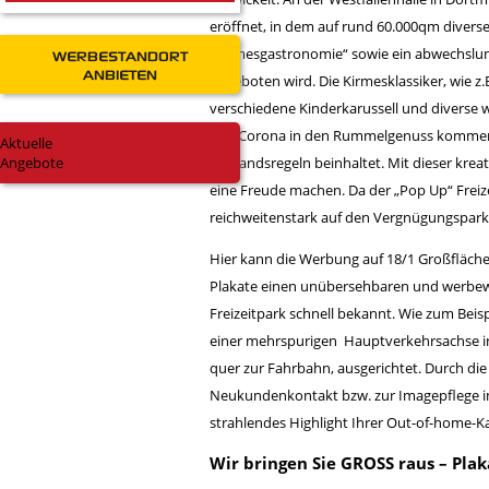
eröffnet, in dem auf rund 60.000qm diverse
„Kirmesgastronomie“ sowie ein abwechsl
WERBESTANDORT
ANBIETEN
angeboten wird. Die Kirmesklassiker, wie z.
verschiedene Kinderkarussell und diverse w
von Corona in den Rummelgenuss kommen, h
Aktuelle
Angebote
Abstandsregeln beinhaltet. Mit dieser kre
eine Freude machen. Da der „Pop Up“ Frei
reichweitenstark auf den Vergnügungspa
Hier kann die Werbung auf 18/1 Großflächen
Plakate einen unübersehbaren und werbe
Freizeitpark schnell bekannt. Wie zum Beis
einer mehrspurigen Hauptverkehrsachse in 
quer zur Fahrbahn, ausgerichtet. Durch die 
Neukundenkontakt bzw. zur Imagepflege im
strahlendes Highlight Ihrer Out-of-home-
Wir bringen Sie GROSS raus – Plak