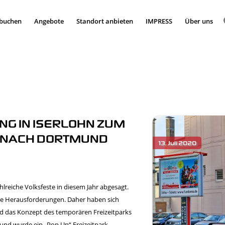
 buchen
Angebote
Standort anbieten
IMPRESS
Über uns
G IN ISERLOHN ZUM
NACH DORTMUND
eiche Volksfeste in diesem Jahr abgesagt.
oße Herausforderungen. Daher haben sich
 das Konzept des temporären Freizeitparks
mund wurde ein „Pop Up“ Freizeitpark