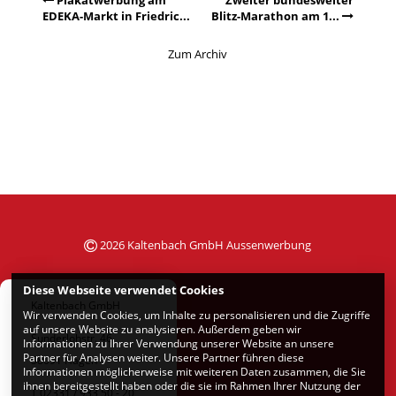
EDEKA-Markt in Friedric...
Blitz-Marathon am 1...
Zum Archiv
2026 Kaltenbach GmbH Aussenwerbung
Diese Webseite verwendet Cookies
Kaltenbach GmbH
Wir verwenden Cookies, um Inhalte zu personalisieren und die Zugriffe
auf unsere Website zu analysieren. Außerdem geben wir
Sunderlohstr. 46
Informationen zu Ihrer Verwendung unserer Website an unsere
Partner für Analysen weiter. Unsere Partner führen diese
58091 Hagen
Informationen möglicherweise mit weiteren Daten zusammen, die Sie
ihnen bereitgestellt haben oder die sie im Rahmen Ihrer Nutzung der
T 02331 / 933 50 - 20