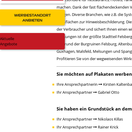
machen. Dank der fast flächendeckenden Ve
bringen. Diverse Branchen, wie z.B. die 
WERBESTANDORT
ANBIETEN
Großflächen zur Hinweisbeschilderung. Die
der Verbraucher und sichert Ihnen einen 
Gensungen ist der größte Stadtteil Felsberg
Aktuelle
Angebote
Aufgrund der Burgruinen Felsburg, Altenb
Guxhagen, Malsfeld, Melsungen und Spang
Profitieren Sie von der wegweisenden Wir
Sie möchten auf Plakaten werbe
Ihre Ansprechpartnerin
Kirsten Kaltenb
Ihr Ansprechpartner
Gabriel Otto
Sie haben ein Grundstück an dem
Ihr Ansprechpartner
Nikolaos Killas
Ihr Ansprechpartner
Rainer Krick