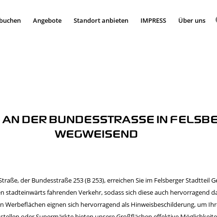
 buchen
Angebote
Standort anbieten
IMPRESS
Über uns
N DER BUNDESSTRASSE IN FELSBERG
EGWEISEND
traße, der Bundesstraße 253 (B 253), erreichen Sie im Felsberger Stadttei
en stadteinwärts fahrenden Verkehr, sodass sich diese auch hervorragend d
Werbeflächen eignen sich hervorragend als Hinweisbeschilderung, um Ihr
kstellen oder Supermärkte bieten unsere Großflächen effektive Möglichkeit