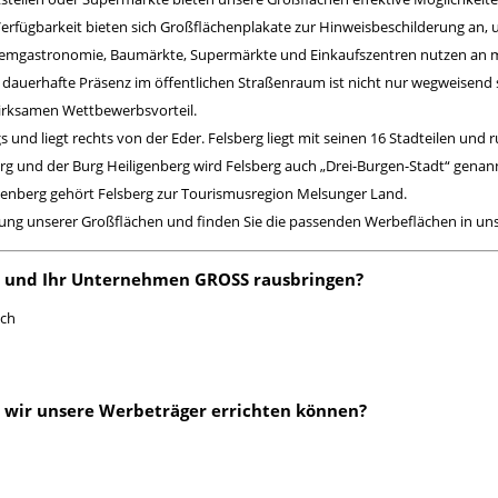
rfügbarkeit bieten sich Großflächenplakate zur Hinweisbeschilderung an, 
Systemgastronomie, Baumärkte, Supermärkte und Einkaufszentren nutzen an 
 dauerhafte Präsenz im öffentlichen Straßenraum ist nicht nur wegweisend
wirksamen Wettbewerbsvorteil.
s und liegt rechts von der Eder. Felsberg liegt mit seinen 16 Stadteilen und
urg und der Burg Heiligenberg wird Felsberg auch „Drei-Burgen-Stadt“ ge
enberg gehört Felsberg zur Tourismusregion Melsunger Land.
kung unserer Großflächen und finden Sie die passenden Werbeflächen in u
n und Ihr Unternehmen GROSS rausbringen?
ach
 wir unsere Werbeträger errichten können?