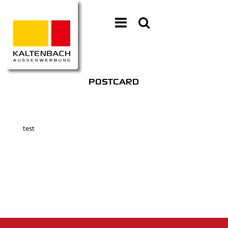
POSTCARD
test
ko
wi