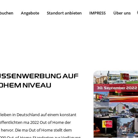
 buchen
Angebote
Standort anbieten
IMPRESS
Über uns
AUSSENWERBUNG AUF
OHEM NIVEAU
leiben in Deutschland auf einem konstant
öffentlichten ma 2022 Out of Home der
 hervor. Die ma Out of Home stellt dem
000 Out-of-Home-Standorten zur Verfügung.