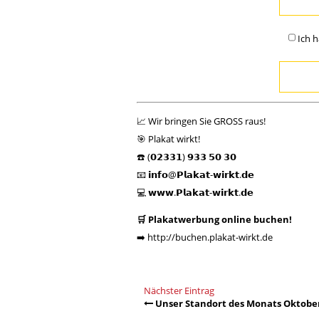
Ich 
📈 Wir bringen Sie GROSS raus!
🎯 Plakat wirkt!
☎️ (𝟬𝟮𝟯𝟯𝟭) 𝟵𝟯𝟯 𝟱𝟬 𝟯𝟬
📧 𝗶𝗻𝗳𝗼@𝗣𝗹𝗮𝗸𝗮𝘁-𝘄𝗶𝗿𝗸𝘁.𝗱𝗲
💻
𝘄𝘄𝘄.𝗣𝗹𝗮𝗸𝗮𝘁-𝘄𝗶𝗿𝗸𝘁.𝗱𝗲
🛒 Plakatwerbung online buchen!
➡️
http://buchen.plakat-wirkt.de
Nächster Eintrag
Unser Standort des Monats Oktober 