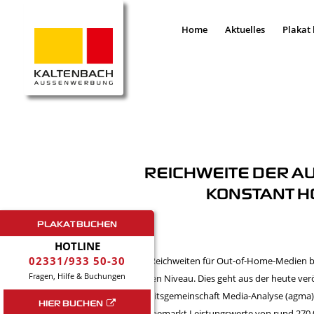
Home
Aktuelles
Plakat
REICHWEITE DER 
KONSTANT H
PLAKAT BUCHEN
HOTLINE
02331/933 50-30
Die Reichweiten für Out-of-Home-Medien b
Fragen, Hilfe & Buchungen
hohen Niveau. Dies geht aus der heute ver
Arbeitsgemeinschaft Media-Analyse (agma)
HIER BUCHEN
Werbemarkt Leistungswerte von rund 270.