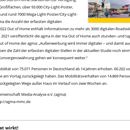
roßflächen, über 93.000 City-Light-Poster,
 und rund 7000 Mega-Light-Poster/City-Light-
ma die Anzahl der erfassten digitalen
022 Out of Home enthält Informationen zu mehr als 3000 digitalen Roadsid
st 2021 veröffentlicht die agma in der ma Out of Home auch stunden- und tag
ut of Home der agma: „Außenwerbung wird immer digitaler – und damit auc
n die Zahl der erfassten digitalen Stellen in der aktuellen Studie noch ein
r Konvergenzwährung gehen wir konsequent weiter.“
ilität von 75.071 Personen in Deutschland ab 14 Jahren erhoben. 60.202 vo
sie am Vortag zurückgelegt haben. Das Mobilitätsverhalten von 14.869 Pers
ückgelegten Wege außer Haus im Verlauf von zwei Wochen an.
emeinschaft Media-Analyse e.V. (agma)
tp://agma-mmc.de
at wirkt!