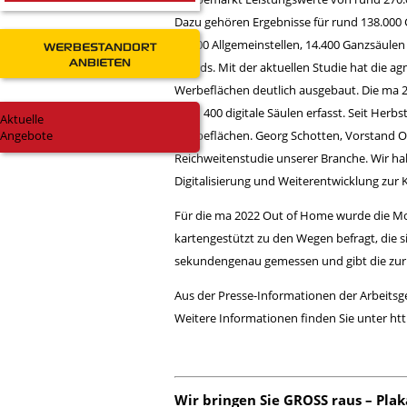
Dazu gehören Ergebnisse für rund 138.000 G
16.300 Allgemeinstellen, 14.400 Ganzsäulen
WERBESTANDORT
ANBIETEN
Boards. Mit der aktuellen Studie hat die ag
Werbeflächen deutlich ausgebaut. Die ma 2
rund 400 digitale Säulen erfasst. Seit Herb
Aktuelle
Angebote
Werbeflächen. Georg Schotten, Vorstand O
Reichweitenstudie unserer Branche. Wir habe
Digitalisierung und Weiterentwicklung zu
Für die ma 2022 Out of Home wurde die Mob
kartengestützt zu den Wegen befragt, die 
sekundengenau gemessen und gibt die zur
Aus der Presse-Informationen der Arbeitsg
Weitere Informationen finden Sie unter
ht
Wir bringen Sie GROSS raus – Plak