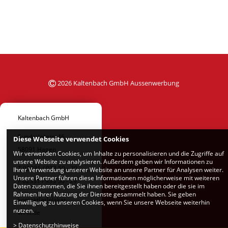
2026 Kaltenbach GmbH Aussenwerbung
Kaltenbach GmbH
Sunderlohstr. 46
Diese Webseite verwendet Cookies
58091 Hagen
Wir verwenden Cookies, um Inhalte zu personalisieren und die Zugriffe auf
unsere Website zu analysieren. Außerdem geben wir Informationen zu
T 02331 / 933 50 - 20
Ihrer Verwendung unserer Website an unsere Partner für Analysen weiter.
Unsere Partner führen diese Informationen möglicherweise mit weiteren
F 02331 / 933 50 - 29
Daten zusammen, die Sie ihnen bereitgestellt haben oder die sie im
Rahmen Ihrer Nutzung der Dienste gesammelt haben. Sie geben
kontakt[at]plakat-
Einwilligung zu unseren Cookies, wenn Sie unsere Webseite weiterhin
nutzen.
wirkt.de
>
Datenschutzhinweise