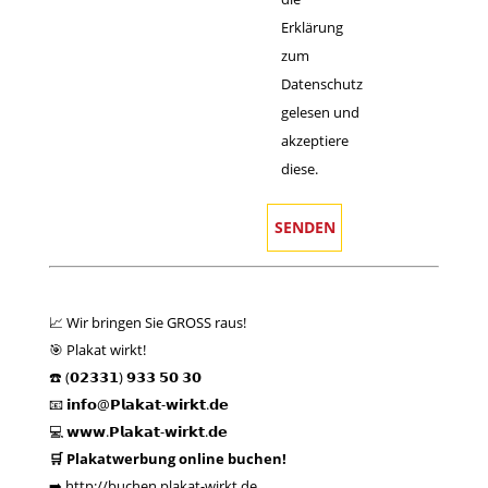
Erklärung
zum
Datenschutz
gelesen und
akzeptiere
diese.
📈 Wir bringen Sie GROSS raus!
🎯 Plakat wirkt!
☎️ (𝟬𝟮𝟯𝟯𝟭) 𝟵𝟯𝟯 𝟱𝟬 𝟯𝟬
📧 𝗶𝗻𝗳𝗼@𝗣𝗹𝗮𝗸𝗮𝘁-𝘄𝗶𝗿𝗸𝘁.𝗱𝗲
💻
𝘄𝘄𝘄.𝗣𝗹𝗮𝗸𝗮𝘁-𝘄𝗶𝗿𝗸𝘁.𝗱𝗲
🛒 Plakatwerbung online buchen!
➡️
http://buchen.plakat-wirkt.de