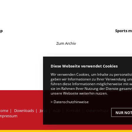
op
Sports m
Zum Archiv
Diese Webseite verwendet Cookies
Wir verwenden Cookies, um Inhalte zu personalis
geben wir Informationen zu Ihrer Verwendung uns
führen diese Informationen möglicherweise mit w
sie im Rahmen Ihrer Nutzung der Dienste gesamme
unsere Webseite weiterhin nutzen.
>
Datenschutzhinweise
Home
Downloads
Jobs
AGB
Kontakt
Datenschutz
NUR NOT
mpressum