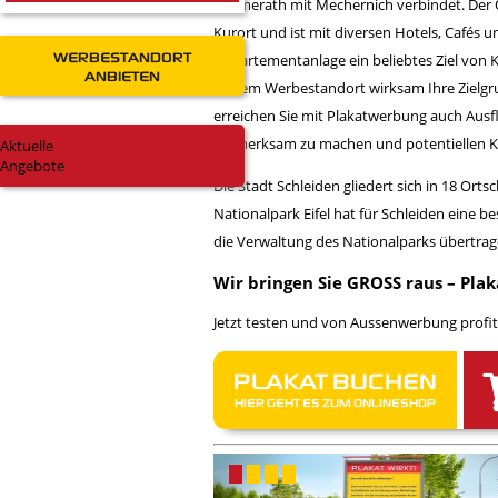
Simmerath mit Mechernich verbindet. Der O
Kurort und ist mit diversen Hotels, Cafés 
WERBESTANDORT
Appartementanlage ein beliebtes Ziel von K
ANBIETEN
diesem Werbestandort wirksam Ihre Zielg
erreichen Sie mit Plakatwerbung auch Ausf
aufmerksam zu machen und potentiellen K
Aktuelle
Angebote
Die Stadt Schleiden gliedert sich in 18 Ort
Nationalpark Eifel hat für Schleiden eine 
die Verwaltung des Nationalparks übertrage
Wir bringen Sie GROSS raus – Plak
Jetzt testen und von Aussenwerbung profit
PLAKAT BUCHEN
HIER GEHT ES ZUM ONLINESHOP