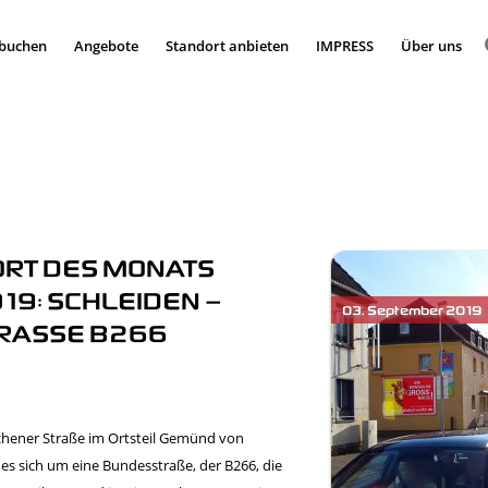
 buchen
Angebote
Standort anbieten
IMPRESS
Über uns
RT DES MONATS
9: SCHLEIDEN –
ASSE B266
chener Straße im Ortsteil Gemünd von
 es sich um eine Bundesstraße, der B266, die