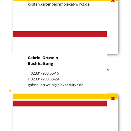
kirsten.kaltenbach@plakat-wirkt.de
Gabriel Ortwein
Buchhaltung
Sie haben ein
Grundstück zu vermieten
, an
T 02331/933 50-16
dem wir unsere Werbeflächen errichten
F 02331/933 50-29
können?
gabriel.ortwein@plakat-wirkt.de
Ihr Ansprechpartner
Nikolaos Killas