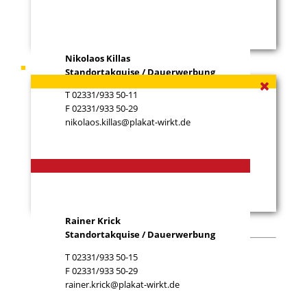
Nikolaos Killas
Ihr Ansprechpartner
Rainer Krick
Standortakquise / Dauerwerbung
T 02331/933 50-11
F 02331/933 50-29
nikolaos.killas@plakat-wirkt.de
Rainer Krick
Standortakquise / Dauerwerbung
T 02331/933 50-15
F 02331/933 50-29
rainer.krick@plakat-wirkt.de