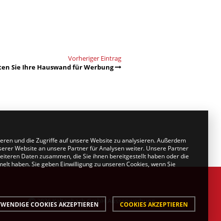
Vorheriger Eintrag
ten Sie Ihre Hauswand für Werbung
ieren und die Zugriffe auf unsere Website zu analysieren. Außerdem
erer Website an unsere Partner für Analysen weiter. Unsere Partner
eiteren Daten zusammen, die Sie ihnen bereitgestellt haben oder die
lt haben. Sie geben Einwilligung zu unseren Cookies, wenn Sie
2026 Kaltenbach GmbH Aussenwerbung
WENDIGE COOKIES AKZEPTIEREN
COOKIES AKZEPTIEREN