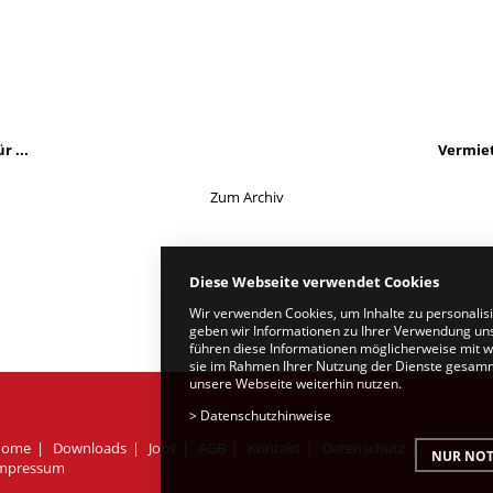
 ...
Vermie
Zum Archiv
Diese Webseite verwendet Cookies
Wir verwenden Cookies, um Inhalte zu personalis
geben wir Informationen zu Ihrer Verwendung uns
führen diese Informationen möglicherweise mit w
sie im Rahmen Ihrer Nutzung der Dienste gesamme
unsere Webseite weiterhin nutzen.
>
Datenschutzhinweise
Home
Downloads
Jobs
AGB
Kontakt
Datenschutz
NUR NOT
mpressum