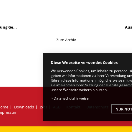
ung Ge...
Aus
Zum Archiv
Diese Webseite verwendet Cookies
Wir verwenden Cookies, um Inhalte zu personalis
geben wir Informationen zu Ihrer Verwendung uns
führen diese Informationen möglicherweise mit w
sie im Rahmen Ihrer Nutzung der Dienste gesamme
unsere Webseite weiterhin nutzen.
>
Datenschutzhinweise
Home
Downloads
Jobs
AGB
Kontakt
Datenschutz
NUR NOT
mpressum