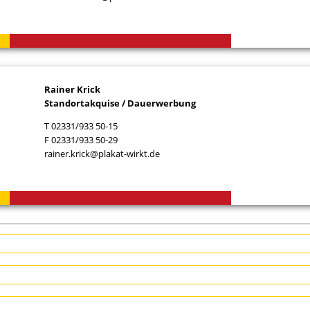
Rainer Krick
Standortakquise / Dauerwerbung
T 02331/933 50-15
F 02331/933 50-29
rainer.krick@plakat-wirkt.de