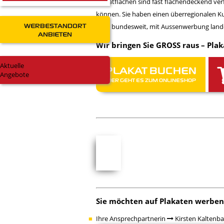
Plakatflächen sind fast flächendeckend ve
können. Sie haben einen überregionalen K
WERBESTANDORT
oder bundesweit, mit Aussenwerbung lande
ANBIETEN
Wir bringen Sie GROSS raus – Plak
Aktuelle
PLAKAT BUCHEN
Angebote
HIER GEHT ES ZUM ONLINESHOP
Sie möchten auf Plakaten werbe
Ihre Ansprechpartnerin
Kirsten Kaltenb