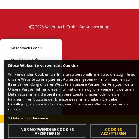
2026 Kaltenbach GmbH Aussenwerbung
Kaltenbach GmbH
Sunderlohstr. 46
Diese Webseite verwendet Cookies
58091 Hagen
Wir verwenden Cookies, um Inhalte zu personalisieren und die Zugriffe auf
T 02331 / 933 50 - 20
unsere Website zu analysieren. Außerdem geben wir Informationen zu
Ihrer Verwendung unserer Website an unsere Partner für Analysen weiter.
F 02331 / 933 50 - 29
Unsere Partner führen diese Informationen möglicherweise mit weiteren
Daten zusammen, die Sie ihnen bereitgestellt haben oder die sie im
kontakt[at]plakat-
Rahmen Ihrer Nutzung der Dienste gesammelt haben. Sie geben
Einwilligung zu unseren Cookies, wenn Sie unsere Webseite weiterhin
wirkt.de
nutzen.
>
Datenschutzhinweise
NUR NOTWENDIGE COOKIES
COOKIES
AKZEPTIEREN
AKZEPTIEREN