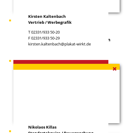
Kirsten Kaltenbach
Ihr Ansprechpartner
Gabriel Otto
Vertrieb / Werbegrafik
T 02331/933 50-20
F 02331/933 50-29
Sie haben ein Grundstück zu vermieten, an
kirsten.kaltenbach@plakat-wirkt.de
dem wir unsere Werbeflächen errichten
können?
Ihr Ansprechpartner
Nikolaos Killas
Nikolaos Killas
Ihr Ansprechpartner
Rainer Krick