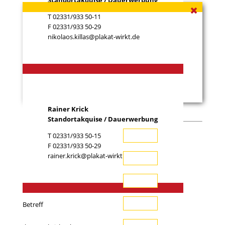
Standortakquise / Dauerwerbung
T 02331/933 50-11
F 02331/933 50-29
nikolaos.killas@plakat-wirkt.de
Rainer Krick
Standortakquise / Dauerwerbung
T 02331/933 50-15
Ihr Name (*)
F 02331/933 50-29
rainer.krick@plakat-wirkt.de
Ihre E-Mail-Adresse (*)
Telefon
Betreff