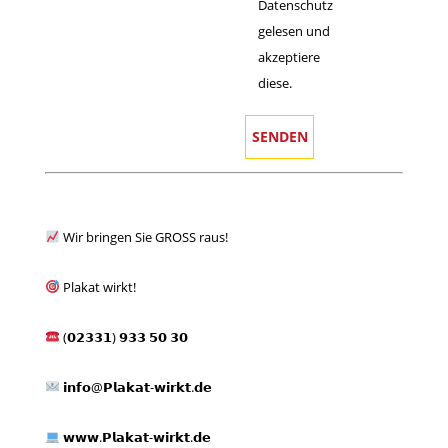
Datenschutz
gelesen und
akzeptiere
diese.
Wir bringen Sie GROSS raus!
Plakat wirkt!
(𝟬𝟮𝟯𝟯𝟭) 𝟵𝟯𝟯 𝟱𝟬 𝟯𝟬
𝗶𝗻𝗳𝗼@𝗣𝗹𝗮𝗸𝗮𝘁-𝘄𝗶𝗿𝗸𝘁.𝗱𝗲
𝘄𝘄𝘄.𝗣𝗹𝗮𝗸𝗮𝘁-𝘄𝗶𝗿𝗸𝘁.𝗱𝗲