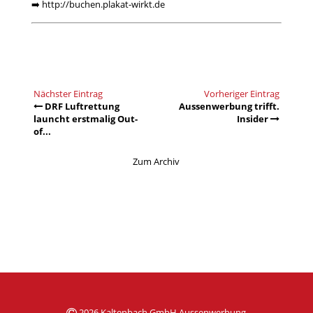
➡️
http://buchen.plakat-wirkt.de
Nächster Eintrag
Vorheriger Eintrag
DRF Luftrettung
Aussenwerbung trifft.
launcht erstmalig Out-
Insider
of...
Zum Archiv
2026 Kaltenbach GmbH Aussenwerbung