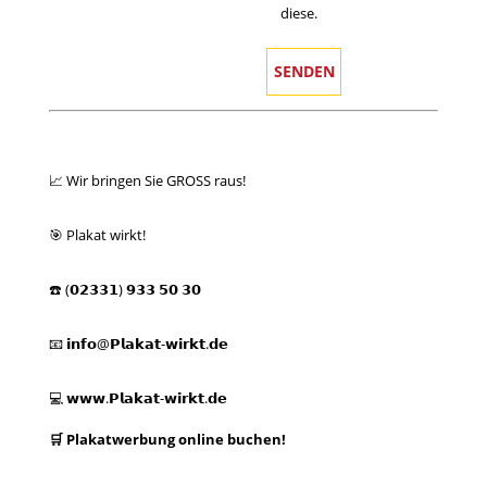
diese.
📈 Wir bringen Sie GROSS raus!
🎯 Plakat wirkt!
☎️ (𝟬𝟮𝟯𝟯𝟭) 𝟵𝟯𝟯 𝟱𝟬 𝟯𝟬
📧 𝗶𝗻𝗳𝗼@𝗣𝗹𝗮𝗸𝗮𝘁-𝘄𝗶𝗿𝗸𝘁.𝗱𝗲
💻
𝘄𝘄𝘄.𝗣𝗹𝗮𝗸𝗮𝘁-𝘄𝗶𝗿𝗸𝘁.𝗱𝗲
🛒 Plakatwerbung online buchen!