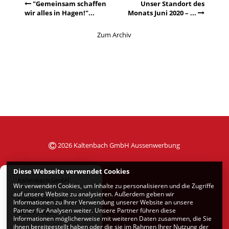
"Gemeinsam schaffen
Unser Standort des
wir alles in Hagen!"...
Monats Juni 2020 – ...
Zum Archiv
2026 Kaltenbach GmbH Aussenwerbung
Diese Webseite verwendet Cookies
Kaltenbach GmbH
Wir verwenden Cookies, um Inhalte zu personalisieren und die Zugriffe
auf unsere Website zu analysieren. Außerdem geben wir
Sunderlohstr. 46
Informationen zu Ihrer Verwendung unserer Website an unsere
Partner für Analysen weiter. Unsere Partner führen diese
58091 Hagen
Informationen möglicherweise mit weiteren Daten zusammen, die Sie
ihnen bereitgestellt haben oder die sie im Rahmen Ihrer Nutzung der