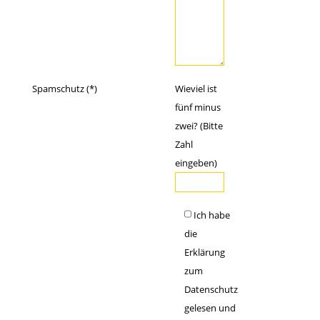
Spamschutz (*)
Wieviel ist
fünf minus
zwei? (Bitte
Zahl
eingeben)
Ich habe
die
Erklärung
zum
Datenschutz
gelesen und