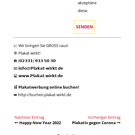
akzeptiere
diese.
📈 Wir bringen Sie GROSS raus!
🎯 Plakat wirkt!
☎️ (𝟬𝟮𝟯𝟯𝟭) 𝟵𝟯𝟯 𝟱𝟬 𝟯𝟬
📧 𝗶𝗻𝗳𝗼@𝗣𝗹𝗮𝗸𝗮𝘁-𝘄𝗶𝗿𝗸𝘁.𝗱𝗲
💻 𝘄𝘄𝘄.𝗣𝗹𝗮𝗸𝗮𝘁-𝘄𝗶𝗿𝗸𝘁.𝗱𝗲
🛒 Plakatwerbung online buchen!
➡️
http://buchen.plakat-wirkt.de
Nächster Eintrag
Vorheriger Eintrag
Happy New Year 2022
Plakativ gegen Corona