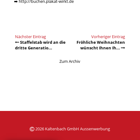
➡️
http://buchen.plakat-wirkt.de
Nächster Eintrag
Vorheriger Eintrag
Staffelstab wird an die
Fröhliche Weihnachten
dritte Generatio...
wünscht Ihnen Ih...
Zum Archiv
2026 Kaltenbach GmbH Aussenwerbung