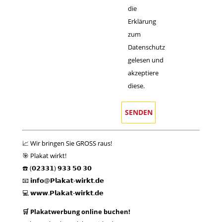
die
Erklärung
zum
Datenschutz
gelesen und
akzeptiere
diese.
📈 Wir bringen Sie GROSS raus!
🎯 Plakat wirkt!
☎️ (𝟬𝟮𝟯𝟯𝟭) 𝟵𝟯𝟯 𝟱𝟬 𝟯𝟬
📧 𝗶𝗻𝗳𝗼@𝗣𝗹𝗮𝗸𝗮𝘁-𝘄𝗶𝗿𝗸𝘁.𝗱𝗲
💻 𝘄𝘄𝘄.𝗣𝗹𝗮𝗸𝗮𝘁-𝘄𝗶𝗿𝗸𝘁.𝗱𝗲
🛒 Plakatwerbung online buchen!