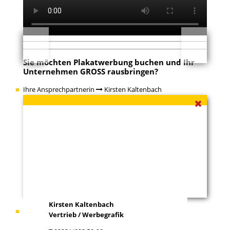
ko
wi
Sie möchten Plakatwerbung buchen und Ihr
Unternehmen GROSS rausbringen?
Ihre Ansprechpartnerin
Kirsten Kaltenbach
Kirsten Kaltenbach
Ihr Ansprechpartner
Gabriel Otto
Vertrieb / Werbegrafik