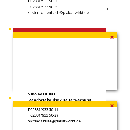
T 02331/933 50-20
F 02331/933 50-29
Sie haben ein Grundstück zu vermieten, an
kirsten.kaltenbach@plakat-wirkt.de
dem wir unsere Werbeflächen errichten
können?
Ihr Ansprechpartner
Nikolaos Killas
Nikolaos Killas
Ihr Ansprechpartner
Rainer Krick
Standortakquise / Dauerwerbung
T 02331/933 50-11
F 02331/933 50-29
nikolaos.killas@plakat-wirkt.de