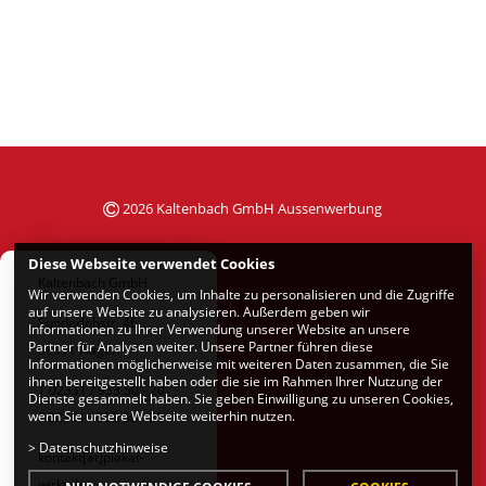
2026 Kaltenbach GmbH Aussenwerbung
Diese Webseite verwendet Cookies
Kaltenbach GmbH
Wir verwenden Cookies, um Inhalte zu personalisieren und die Zugriffe
auf unsere Website zu analysieren. Außerdem geben wir
Sunderlohstr. 46
Informationen zu Ihrer Verwendung unserer Website an unsere
Partner für Analysen weiter. Unsere Partner führen diese
58091 Hagen
Informationen möglicherweise mit weiteren Daten zusammen, die Sie
ihnen bereitgestellt haben oder die sie im Rahmen Ihrer Nutzung der
T 02331 / 933 50 - 20
Dienste gesammelt haben. Sie geben Einwilligung zu unseren Cookies,
wenn Sie unsere Webseite weiterhin nutzen.
F 02331 / 933 50 - 29
>
Datenschutzhinweise
kontakt[at]plakat-
wirkt.de