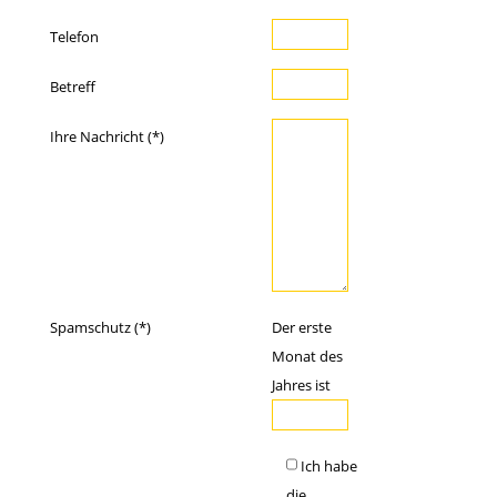
Telefon
Betreff
Ihre Nachricht (*)
Spamschutz (*)
Der erste
Monat des
Jahres ist
Ich habe
die