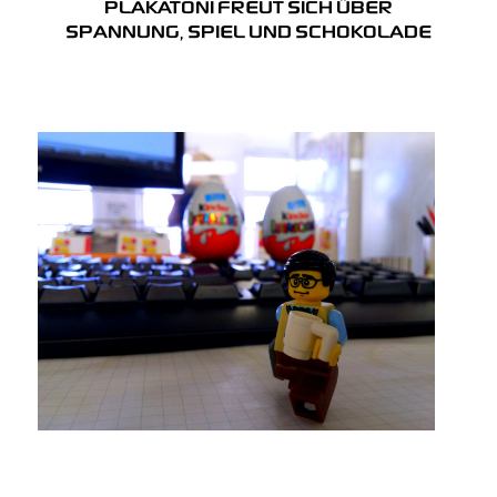
PLAKATONI FREUT SICH ÜBER
SPANNUNG, SPIEL UND SCHOKOLADE
ko
wi