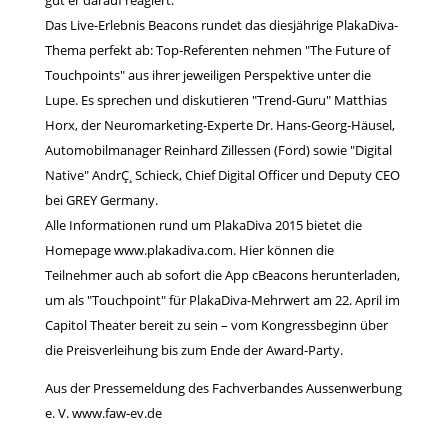
Das Live-Erlebnis Beacons rundet das diesjährige PlakaDiva-
Thema perfekt ab: Top-Referenten nehmen "The Future of
Touchpoints" aus ihrer jeweiligen Perspektive unter die
Lupe. Es sprechen und diskutieren "Trend-Guru" Matthias
Horx, der Neuromarketing-Experte Dr. Hans-Georg-Häusel,
Automobilmanager Reinhard Zillessen (Ford) sowie "Digital
Native" AndrÇ¸ Schieck, Chief Digital Officer und Deputy CEO
bei GREY Germany.
Alle Informationen rund um PlakaDiva 2015 bietet die
Homepage www.plakadiva.com. Hier können die
Teilnehmer auch ab sofort die App cBeacons herunterladen,
um als "Touchpoint" für PlakaDiva-Mehrwert am 22. April im
Capitol Theater bereit zu sein – vom Kongressbeginn über
die Preisverleihung bis zum Ende der Award-Party.
Aus der Pressemeldung des
Fachverbandes Aussenwerbung
e. V. www.faw-ev.de