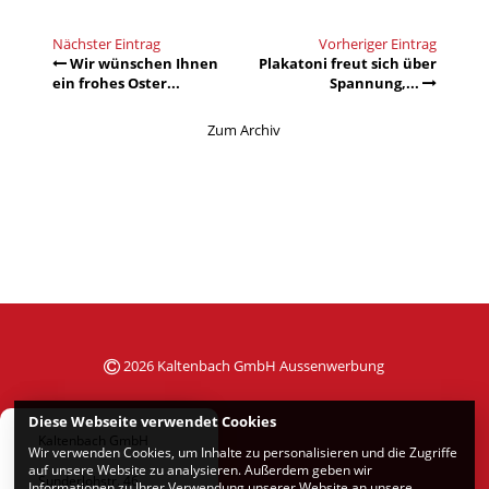
Nächster Eintrag
Vorheriger Eintrag
Wir wünschen Ihnen
Plakatoni freut sich über
ein frohes Oster...
Spannung,...
Zum Archiv
2026 Kaltenbach GmbH Aussenwerbung
Diese Webseite verwendet Cookies
Kaltenbach GmbH
Wir verwenden Cookies, um Inhalte zu personalisieren und die Zugriffe
auf unsere Website zu analysieren. Außerdem geben wir
Sunderlohstr. 46
Informationen zu Ihrer Verwendung unserer Website an unsere