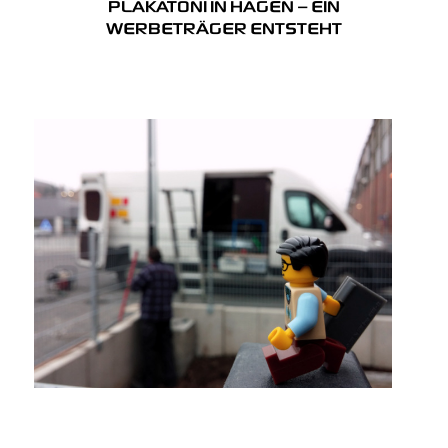
PLAKATONI IN HAGEN – EIN
WERBETRÄGER ENTSTEHT
ko
wi