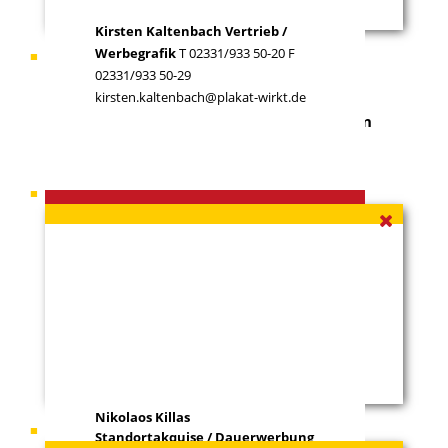
Kirsten Kaltenbach
Vertrieb /
ko
Werbegrafik
T 02331/933 50-20 F
Ihr Ansprechpartner
Gabriel Otto
wi
02331/933 50-29
kirsten.kaltenbach@plakat-wirkt.de
Sie haben ein
Grundstück zu vermieten
, an
dem wir unsere Werbeflächen errichten
können?
Ihr Ansprechpartner
Nikolaos Killas
Nikolaos Killas
Ihr Ansprechpartner
Rainer Krick
Standortakquise / Dauerwerbung