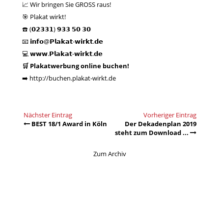
📈 Wir bringen Sie GROSS raus!
🎯 Plakat wirkt!
☎️ (𝟬𝟮𝟯𝟯𝟭) 𝟵𝟯𝟯 𝟱𝟬 𝟯𝟬
📧 𝗶𝗻𝗳𝗼@𝗣𝗹𝗮𝗸𝗮𝘁-𝘄𝗶𝗿𝗸𝘁.𝗱𝗲
💻
𝘄𝘄𝘄.𝗣𝗹𝗮𝗸𝗮𝘁-𝘄𝗶𝗿𝗸𝘁.𝗱𝗲
🛒 Plakatwerbung online buchen!
➡️
http://buchen.plakat-wirkt.de
Nächster Eintrag
Vorheriger Eintrag
BEST 18/1 Award in Köln
Der Dekadenplan 2019
steht zum Download ...
Zum Archiv