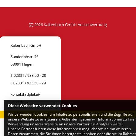
2026 Kaltenbach GmbH Aussenwerbung
Kaltenbach GmbH
Sunderlohstr. 46
58091 Hagen
T 02331 / 933 50 - 20
F 02331 / 933 50 - 29
kontakt[at]plakat-
wirkt.de
Diese Webseite verwendet Cookies
Wir verwenden Cookies, um Inhalte zu personalisieren und die Zugriffe auf
unsere Website zu analysieren. Außerdem geben wir Informationen zu Ihrer
Verwendung unserer Website an unsere Partner für Analysen weiter.
Unsere Partner führen diese Informationen möglicherweise mit weiteren
Daten zusammen, die Sie ihnen bereitgestellt haben oder die sie im Rahme