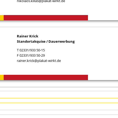
nikolaos.killas@plakat-wirkt.de
Rainer Krick
Standortakquise / Dauerwerbung
T 02331/933 50-15
F 02331/933 50-29
rainer.krick@plakat-wirkt.de