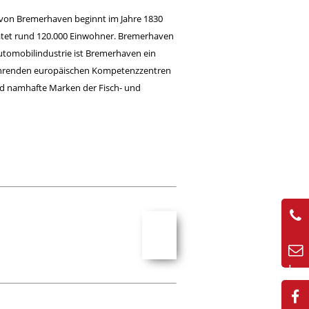
 von Bremerhaven beginnt im Jahre 1830
matet rund 120.000 Einwohner. Bremerhaven
utomobilindustrie ist Bremerhaven ein
führenden europäischen Kompetenzzentren
ind namhafte Marken der Fisch- und
02
kon
50-
wir
20