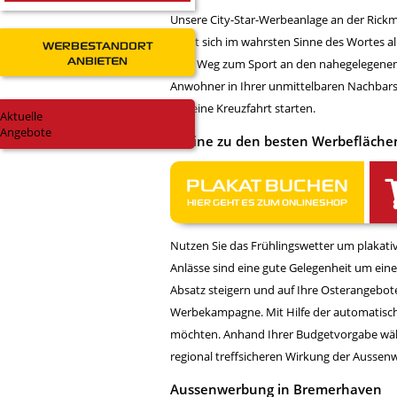
Unsere City-Star-Werbeanlage an der Rickm
dreht sich im wahrsten Sinne des Wortes a
WERBESTANDORT
ANBIETEN
dem Weg zum Sport an den nahegelegenem F
Anwohner in Ihrer unmittelbaren Nachbars
aus eine Kreuzfahrt starten.
Aktuelle
Angebote
Online zu den besten Werbeflächen
PLAKAT BUCHEN
HIER GEHT ES ZUM ONLINESHOP
Nutzen Sie das Frühlingswetter um plakat
Anlässe sind eine gute Gelegenheit um ei
Absatz steigern und auf Ihre Osterangebo
Werbekampagne. Mit Hilfe der automatisc
möchten. Anhand Ihrer Budgetvorgabe wählt 
regional treffsicheren Wirkung der Aussen
Aussenwerbung in Bremerhaven