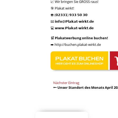
📈 Wir bringen Sie GROSS raus!
🎯 Plakat wirkt!
☎️ (𝟬𝟮𝟯𝟯𝟭) 𝟵𝟯𝟯 𝟱𝟬 𝟯𝟬
📧 𝗶𝗻𝗳𝗼@𝗣𝗹𝗮𝗸𝗮𝘁-𝘄𝗶𝗿𝗸𝘁.𝗱𝗲
💻 𝘄𝘄𝘄.𝗣𝗹𝗮𝗸𝗮𝘁-𝘄𝗶𝗿𝗸𝘁.𝗱𝗲
🛒 Plakatwerbung online buchen!
➡️
http://buchen.plakat-wirkt.de
PLAKAT BUCHEN
HIER GEHT ES ZUM ONLINESHOP
Nächster Eintrag
Unser Standort des Monats April 202