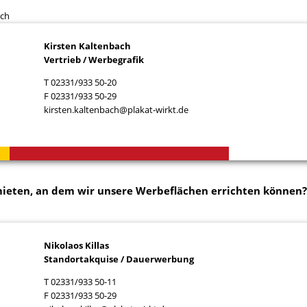
ach
Kirsten Kaltenbach
Vertrieb / Werbegrafik
T 02331/933 50-20
F 02331/933 50-29
kirsten.kaltenbach@plakat-wirkt.de
mieten
, an dem wir unsere Werbeflächen errichten können?
Nikolaos Killas
Standortakquise / Dauerwerbung
T 02331/933 50-11
F 02331/933 50-29