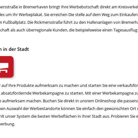
ersstraße in Bremerhaven bringt Ihre Werbebotschaft direkt am Kreisverkeh
lles um Ihr Werbeplakat. Sie erreichen Die stelle auf dem Weg zum Einkauf
ußballplatz. Die Rickmersstraße führt zu den Hafenanlagen von Bremerhav
chaft als auch überregionale Kunden, die beispielsweise einen Tagesausfl
 in der Stadt
iv auf Ihre Produkte aufmerksam zu machen und starten Sie eine verkaufs
ne absatzfördernde Werbekampagne zu starten. Mit einer Werbekampagne zum
te aufmerksam machen. Buchen Sie direkt in unsrem Onlineshop die passen
hen Auswahl der Werbestandorte können Sie einfach den gewünschten Ort 
unser System die besten Werbeflächen in Ihrer Stadt aus. Probieren Sie es
werbung.