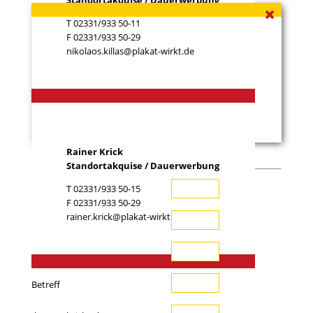
Standortakquise / Dauerwerbung
T 02331/933 50-11
F 02331/933 50-29
nikolaos.killas@plakat-wirkt.de
Rainer Krick
Standortakquise / Dauerwerbung
T 02331/933 50-15
Ihr Name (*)
F 02331/933 50-29
rainer.krick@plakat-wirkt.de
Ihre E-Mail-Adresse (*)
Telefon
Betreff