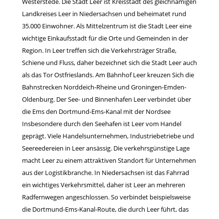
Westerstede. Die Stadt Leer ist Kreisstadt des gleichnamigen
Landkreises Leer in Niedersachsen und beheimatet rund
35.000 Einwohner. Als Mittelzentrum ist die Stadt Leer eine
wichtige Einkaufsstadt für die Orte und Gemeinden in der
Region. In Leer treffen sich die Verkehrsträger Straße,
Schiene und Fluss, daher bezeichnet sich die Stadt Leer auch
als das Tor Ostfrieslands. Am Bahnhof Leer kreuzen Sich die
Bahnstrecken Norddeich-Rheine und Groningen-Emden-
ko
Oldenburg. Der See- und Binnenhafen Leer verbindet über
wi
die Ems den Dortmund-Ems-Kanal mit der Nordsee
Insbesondere durch den Seehafen ist Leer vom Handel
geprägt. Viele Handelsunternehmen, Industriebetriebe und
Seereedereien in Leer ansässig. Die verkehrsgünstige Lage
macht Leer zu einem attraktiven Standort für Unternehmen
aus der Logistikbranche. In Niedersachsen ist das Fahrrad
ein wichtiges Verkehrsmittel, daher ist Leer an mehreren
Radfernwegen angeschlossen. So verbindet beispielsweise
die Dortmund-Ems-Kanal-Route, die durch Leer führt, das