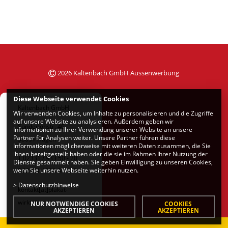
2026 Kaltenbach GmbH Aussenwerbung
Diese Webseite verwendet Cookies
Kaltenbach GmbH
Wir verwenden Cookies, um Inhalte zu personalisieren und die Zugriffe
auf unsere Website zu analysieren. Außerdem geben wir
Sunderlohstr. 46
Informationen zu Ihrer Verwendung unserer Website an unsere
Partner für Analysen weiter. Unsere Partner führen diese
58091 Hagen
Informationen möglicherweise mit weiteren Daten zusammen, die Sie
ihnen bereitgestellt haben oder die sie im Rahmen Ihrer Nutzung der
T 02331 / 933 50 - 20
Dienste gesammelt haben. Sie geben Einwilligung zu unseren Cookies,
wenn Sie unsere Webseite weiterhin nutzen.
F 02331 / 933 50 - 29
>
Datenschutzhinweise
kontakt[at]plakat-
wirkt.de
NUR NOTWENDIGE COOKIES
COOKIES
AKZEPTIEREN
AKZEPTIEREN