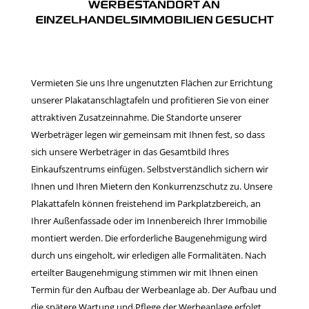
WERBESTANDORT AN
EINZELHANDELSIMMOBILIEN GESUCHT
Vermieten Sie uns Ihre ungenutzten Flächen zur Errichtung
unserer Plakatanschlagtafeln und profitieren Sie von einer
attraktiven Zusatzeinnahme. Die Standorte unserer
Werbeträger legen wir gemeinsam mit Ihnen fest, so dass
sich unsere Werbeträger in das Gesamtbild Ihres
Einkaufszentrums einfügen. Selbstverständlich sichern wir
Ihnen und Ihren Mietern den Konkurrenzschutz zu. Unsere
Plakattafeln können freistehend im Parkplatzbereich, an
Ihrer Außenfassade oder im Innenbereich Ihrer Immobilie
montiert werden. Die erforderliche Baugenehmigung wird
durch uns eingeholt, wir erledigen alle Formalitäten. Nach
ko
erteilter Baugenehmigung stimmen wir mit Ihnen einen
wi
Termin für den Aufbau der Werbeanlage ab. Der Aufbau und
die spätere Wartung und Pflege der Werbeanlage erfolgt