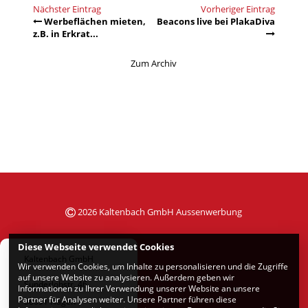
Nächster Eintrag
Vorheriger Eintrag
Werbeflächen mieten,
Beacons live bei PlakaDiva
z.B. in Erkrat...
Zum Archiv
2026 Kaltenbach GmbH Aussenwerbung
Diese Webseite verwendet Cookies
Kaltenbach GmbH
Wir verwenden Cookies, um Inhalte zu personalisieren und die Zugriffe
auf unsere Website zu analysieren. Außerdem geben wir
Sunderlohstr. 46
Informationen zu Ihrer Verwendung unserer Website an unsere
Partner für Analysen weiter. Unsere Partner führen diese
58091 Hagen