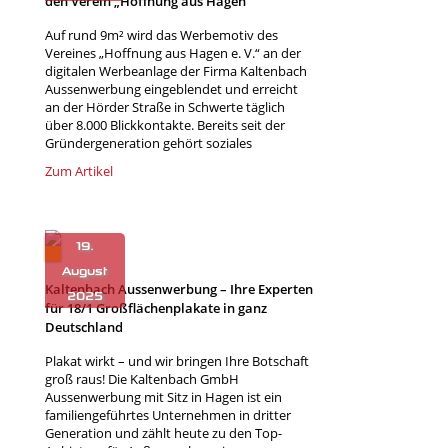
den Verein „Hoffnung aus Hagen“
Auf rund 9m² wird das Werbemotiv des
Vereines „Hoffnung aus Hagen e. V.“ an der
digitalen Werbeanlage der Firma Kaltenbach
Aussenwerbung eingeblendet und erreicht
an der Hörder Straße in Schwerte täglich
über 8.000 Blickkontakte. Bereits seit der
Gründergeneration gehört soziales
Zum Artikel
Kaltenbach Aussenwerbung – Ihre Experten
ko
für 18/1 Großflächenplakate in ganz
wi
Deutschland
Plakat wirkt – und wir bringen Ihre Botschaft
groß raus! Die Kaltenbach GmbH
Aussenwerbung mit Sitz in Hagen ist ein
familiengeführtes Unternehmen in dritter
Generation und zählt heute zu den Top-