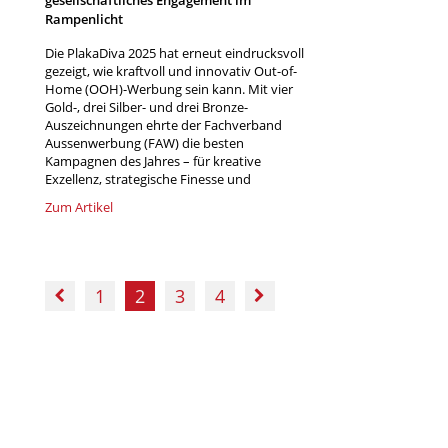
gesellschaftliches Engagement im
Rampenlicht
Die PlakaDiva 2025 hat erneut eindrucksvoll
gezeigt, wie kraftvoll und innovativ Out-of-
Home (OOH)-Werbung sein kann. Mit vier
Gold-, drei Silber- und drei Bronze-
Auszeichnungen ehrte der Fachverband
Aussenwerbung (FAW) die besten
Kampagnen des Jahres – für kreative
Exzellenz, strategische Finesse und
Zum Artikel
1
2
3
4