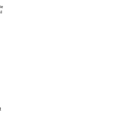
ie
il
t