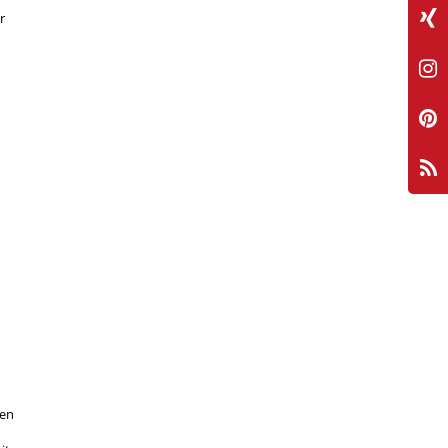
r
ben