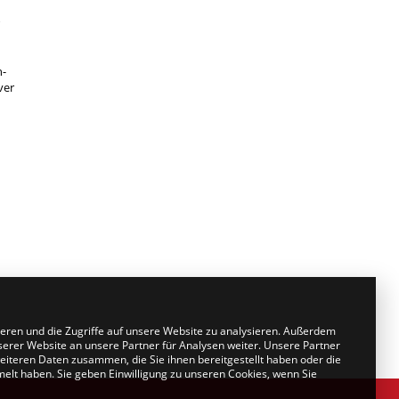
n-
ver
ieren und die Zugriffe auf unsere Website zu analysieren. Außerdem
erer Website an unsere Partner für Analysen weiter. Unsere Partner
eiteren Daten zusammen, die Sie ihnen bereitgestellt haben oder die
lt haben. Sie geben Einwilligung zu unseren Cookies, wenn Sie