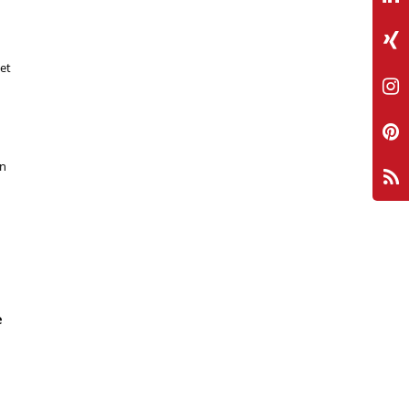
et
n
e