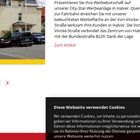
Präsentieren Sie Ihre Werbebotschaft auf
unserer City-Star-Werbeanlage in Halver. Quer
zur Fahrbahn erreichen Sie mit unserer
beleuchteten Werbefläche an der Von-Vincke-
Straße wirksam Ihre Kunden in Halver. Die Vo
Vincke-Straße verbindet das Zentrum von Hal
mit der Bundesstraße B229. Dank der Lage
Zum Artikel
Diese Webseite verwendet Cookies
Wir verwenden Cookies, um Inhalte zu personalis
geben wir Informationen zu Ihrer Verwendung uns
führen diese Informationen möglicherweise mit w
sie im Rahmen Ihrer Nutzung der Dienste gesamme
unsere Webseite weiterhin nutzen.