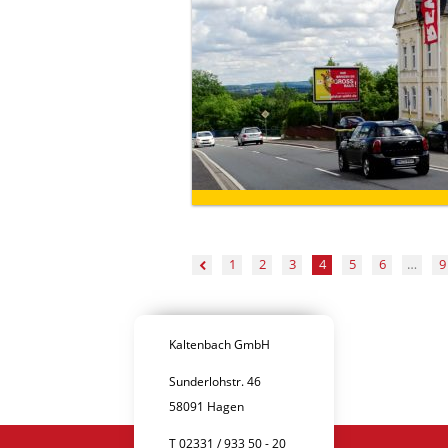
1
2
3
4
5
6
…
9
Kaltenbach GmbH
Sunderlohstr. 46
58091 Hagen
T 02331 / 933 50 - 20